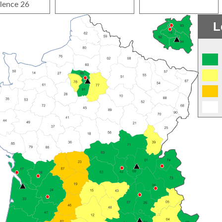
lence 26
L